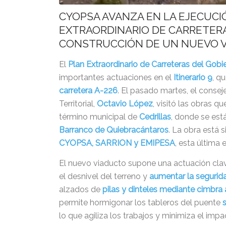
CYOPSA AVANZA EN LA EJECUCIÓ
EXTRAORDINARIO DE CARRETERA
CONSTRUCCIÓN DE UN NUEVO VI
El
Plan Extraordinario de Carreteras del Gob
importantes actuaciones en el
Itinerario 9
, q
carretera A-226
. El pasado martes, el conse
Territorial,
Octavio López
, visitó las obras q
término municipal de
Cedrillas
, donde se es
Barranco de Quiebracántaros
. La obra está 
CYOPSA, SARRION y EMIPESA
, esta última
El nuevo viaducto supone una actuación cla
el desnivel del terreno y
aumentar la segurida
alzados de
pilas y dinteles mediante cimbra
permite hormigonar los tableros del puente
lo que agiliza los trabajos y minimiza el imp