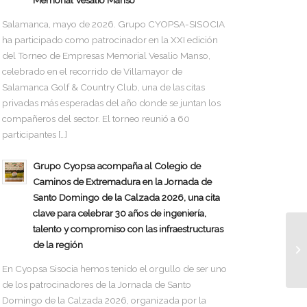
Memorial Vesalio Manso
Salamanca, mayo de 2026. Grupo CYOPSA-SISOCIA
ha participado como patrocinador en la XXI edición
del Torneo de Empresas Memorial Vesalio Manso,
celebrado en el recorrido de Villamayor de
Salamanca Golf & Country Club, una de las citas
privadas más esperadas del año donde se juntan los
compañeros del sector. El torneo reunió a 60
participantes […]
Grupo Cyopsa acompaña al Colegio de
Caminos de Extremadura en la Jornada de
Santo Domingo de la Calzada 2026, una cita
clave para celebrar 30 años de ingeniería,
talento y compromiso con las infraestructuras
de la región
En Cyopsa Sisocia hemos tenido el orgullo de ser uno
de los patrocinadores de la Jornada de Santo
Domingo de la Calzada 2026, organizada por la