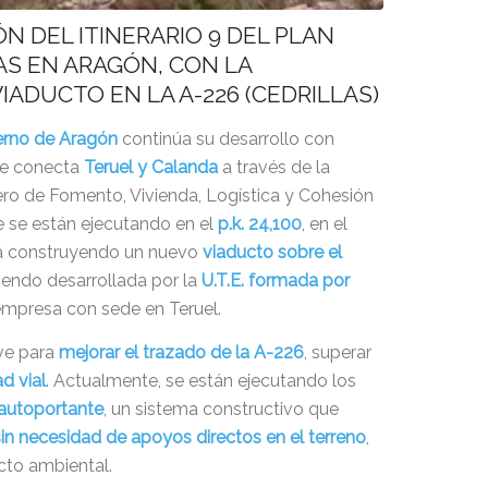
N DEL ITINERARIO 9 DEL PLAN
S EN ARAGÓN, CON LA
ADUCTO EN LA A-226 (CEDRILLAS)
ierno de Aragón
continúa su desarrollo con
ue conecta
Teruel y Calanda
a través de la
jero de Fomento, Vivienda, Logística y Cohesión
ue se están ejecutando en el
p.k. 24,100
, en el
tá construyendo un nuevo
viaducto sobre el
siendo desarrollada por la
U.T.E. formada por
 empresa con sede en Teruel.
ve para
mejorar el trazado de la A-226
, superar
d vial
. Actualmente, se están ejecutando los
 autoportante
, un sistema constructivo que
sin necesidad de apoyos directos en el terreno
,
acto ambiental.