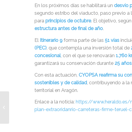
En los próximos días se habilitará un
desvío p
segundo estribo del viaducto, paso previo a 
para
principios de octubre
. El objetivo, segú
estructura antes de final de año
.
El
Itinerario 9
forma parte de las
51 vías
inclu
(PEC)
, que contempla una inversión total de
concesional
, con el que se renovarán
1.760 k
garantizará su conservación durante
25 años
Con esta actuación,
CYOPSA reafirma su comp
sostenibles y de calidad
, contribuyendo a la
territorial en Aragón.
CYOPSA-SISOCIA
Enlace a la noticia:
https://www.heraldo.es/
construirá el nuevo
plan-extraoridanrio-carreteras-firme-teruel
cuartel de la Guardia
Civil en Quintanar...