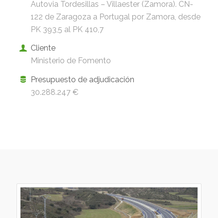
Autovia Tordesillas – Villaester (Zamora). CN-
122 de Zaragoza a Portugal por Zamora, desde
PK 393,5 al PK 410,7
Cliente
Ministerio de Fomento
Presupuesto de adjudicación
30.288.247 €