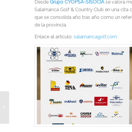
Desde
Grupo CYOPSA-SISOCIA
se valora m
Salamanca Golf & Country Club en una cita 
que se consolida año tras año como un refere
de la provincia.
Enlace al artículo:
salamancagolf.com
Grupo Cyopsa
acompaña al Colegio
de Caminos de
Extremadura en la
Jornada de...