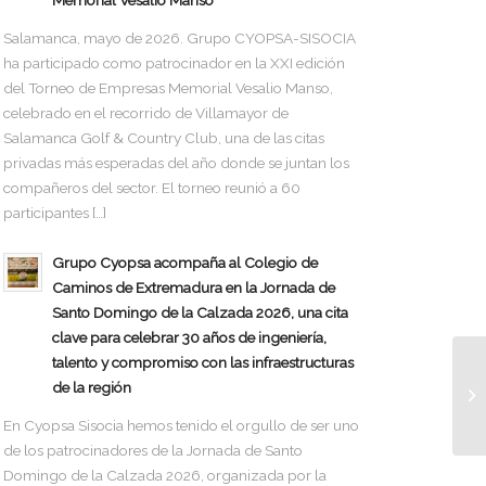
Memorial Vesalio Manso
Salamanca, mayo de 2026. Grupo CYOPSA-SISOCIA
ha participado como patrocinador en la XXI edición
del Torneo de Empresas Memorial Vesalio Manso,
celebrado en el recorrido de Villamayor de
Salamanca Golf & Country Club, una de las citas
privadas más esperadas del año donde se juntan los
compañeros del sector. El torneo reunió a 60
participantes […]
Grupo Cyopsa acompaña al Colegio de
Caminos de Extremadura en la Jornada de
Santo Domingo de la Calzada 2026, una cita
clave para celebrar 30 años de ingeniería,
talento y compromiso con las infraestructuras
de la región
En Cyopsa Sisocia hemos tenido el orgullo de ser uno
de los patrocinadores de la Jornada de Santo
Domingo de la Calzada 2026, organizada por la